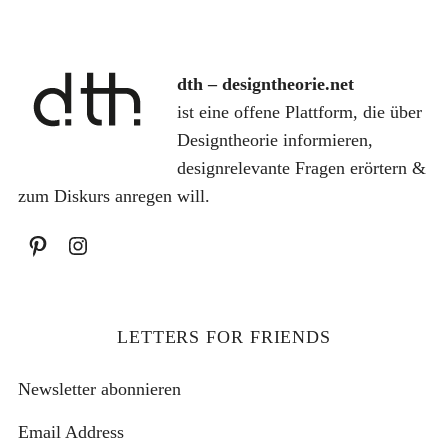
dth – designtheorie.net
S
ist eine offene Plattform, die über
u
Designtheorie informieren,
c
designrelevante Fragen erörtern &
h
zum Diskurs anregen will.
e
n
a
c
h
:
LETTERS FOR FRIENDS
Newsletter abonnieren
Email Address