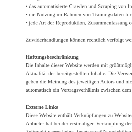
• das automatisierte Crawlen und Scraping von In
• die Nutzung im Rahmen von Trainingsdaten fü
• jede Art der Reproduktion, Zusammenfassung
S
u
Zuwiderhandlungen können rechtlich verfolgt we
c
h
e
Haftungsbeschränkung
n
Die Inhalte dieser Website werden mit größtmögli
a
Aktualität der bereitgestellten Inhalte. Die Ver
c
geben die Meinung des jeweiligen Autors und nic
h
:
automatisch ein Vertragsverhältnis zwischen dem
Externe Links
Diese Website enthält Verknüpfungen zu Websites 
Anbieter hat bei der erstmaligen Verknüpfung der
Zeitpunkt waren keine Rechtsverstöße ersichtlich.