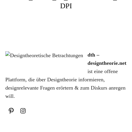
DPI
S
dth –
u
c
designtheorie.net
h
ist eine offene
e
Plattform, die über Designtheorie informieren,
n
designrelevante Fragen erörtern & zum Diskurs anregen
a
c
will.
h
: