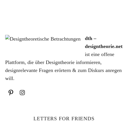
dth –
S
designtheorie.net
u
c
ist eine offene
h
Plattform, die über Designtheorie informieren,
e
designrelevante Fragen erörtern & zum Diskurs anregen
n
will.
a
c
h
:
LETTERS FOR FRIENDS