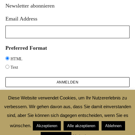
Newsletter abonnieren
Email Address
Preferred Format
HTML
Text
Diese Website verwendet Cookies, um Ihr Nutzererlebnis zu
verbessern. Wir gehen davon aus, dass Sie damit einverstanden
2025 © DESIGNTHEORIE.NET |
IMPRESSUM
|
DATENSCHUTZ
|
SHOP
|
AGB
sind, aber Sie können sich dagegen entscheiden, wenn Sie es
|
WIDERRUFSBELEHRUNG
wünschen.
Akzeptieren
Alle akzeptieren
Ablehnen
ZURÜCK ZUM ANFANG