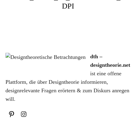
DPI
S
dth –
u
c
designtheorie.net
h
ist eine offene
e
Plattform, die über Designtheorie informieren,
n
designrelevante Fragen erörtern & zum Diskurs anregen
a
c
will.
h
: