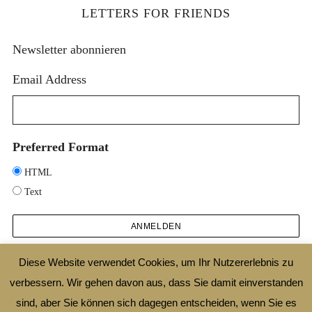
LETTERS FOR FRIENDS
Newsletter abonnieren
Email Address
Preferred Format
HTML
Text
Diese Website verwendet Cookies, um Ihr Nutzererlebnis zu
verbessern. Wir gehen davon aus, dass Sie damit einverstanden
2025 © DESIGNTHEORIE.NET |
IMPRESSUM
|
DATENSCHUTZ
|
SHOP
|
AGB
sind, aber Sie können sich dagegen entscheiden, wenn Sie es
|
WIDERRUFSBELEHRUNG