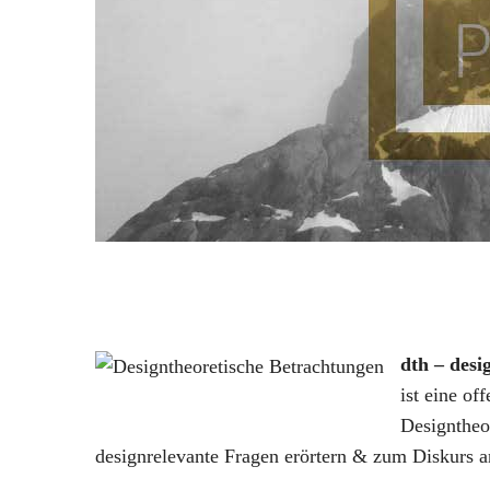
:
dth – desi
ist eine of
Designtheo
designrelevante Fragen erörtern & zum Diskurs a