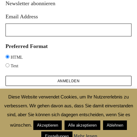
Newsletter abonnieren
Email Address
Preferred Format
HTML
Text
Diese Website verwendet Cookies, um Ihr Nutzererlebnis zu
verbessern. Wir gehen davon aus, dass Sie damit einverstanden
2025 © DESIGNTHEORIE.NET |
IMPRESSUM
|
DATENSCHUTZ
|
SHOP
|
AGB
sind, aber Sie können sich dagegen entscheiden, wenn Sie es
|
WIDERRUFSBELEHRUNG
wünschen.
Akzeptieren
Alle akzeptieren
Ablehnen
ZURÜCK ZUM ANFANG
Mehr lesen
Einstellungen