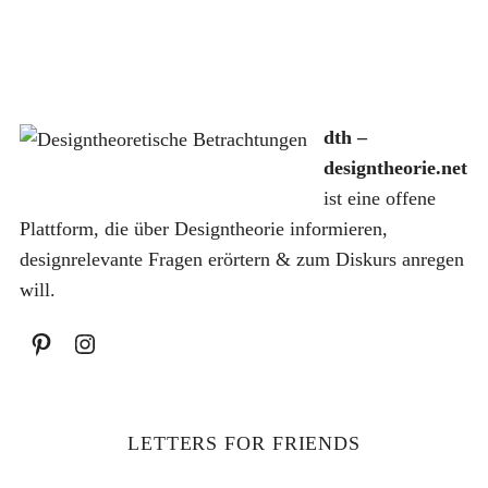
dth –
S
designtheorie.net
u
ist eine offene
c
h
Plattform, die über Designtheorie informieren,
e
designrelevante Fragen erörtern & zum Diskurs anregen
n
will.
a
c
h
:
LETTERS FOR FRIENDS