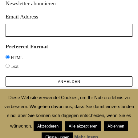
Newsletter abonnieren
Email Address
Preferred Format
HTML
Text
Diese Website verwendet Cookies, um Ihr Nutzererlebnis zu
verbessern. Wir gehen davon aus, dass Sie damit einverstanden
2025 © DESIGNTHEORIE.NET |
IMPRESSUM
|
DATENSCHUTZ
|
SHOP
|
AGB
sind, aber Sie können sich dagegen entscheiden, wenn Sie es
|
WIDERRUFSBELEHRUNG
wünschen.
Akzeptieren
Alle akzeptieren
Ablehnen
ZURÜCK ZUM ANFANG
Mehr lesen
Einstellungen