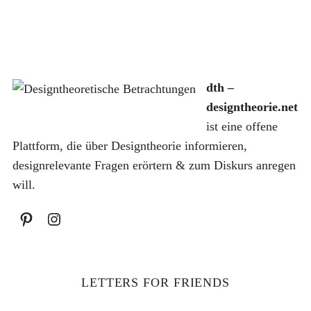
dth –
S
designtheorie.net
u
ist eine offene
c
h
Plattform, die über Designtheorie informieren,
e
designrelevante Fragen erörtern & zum Diskurs anregen
n
will.
a
c
h
:
LETTERS FOR FRIENDS