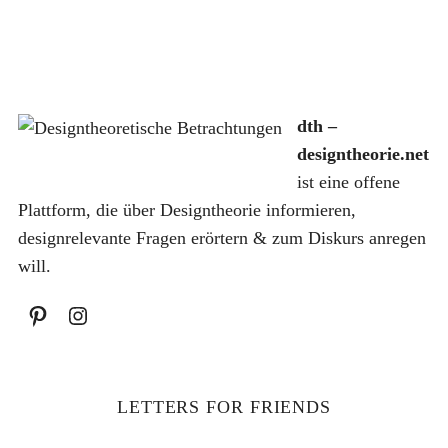
dth –
S
designtheorie.net
u
ist eine offene
c
h
Plattform, die über Designtheorie informieren,
e
designrelevante Fragen erörtern & zum Diskurs anregen
n
will.
a
c
h
:
LETTERS FOR FRIENDS