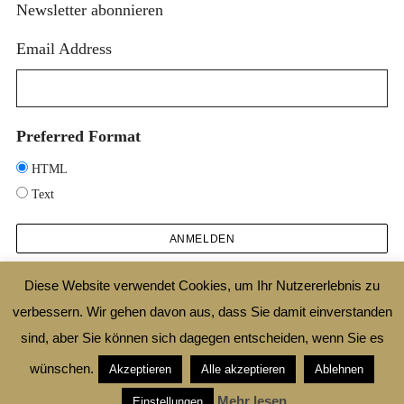
Newsletter abonnieren
Email Address
Preferred Format
HTML
Text
Diese Website verwendet Cookies, um Ihr Nutzererlebnis zu
verbessern. Wir gehen davon aus, dass Sie damit einverstanden
2025 © DESIGNTHEORIE.NET |
IMPRESSUM
|
DATENSCHUTZ
|
SHOP
|
AGB
sind, aber Sie können sich dagegen entscheiden, wenn Sie es
|
WIDERRUFSBELEHRUNG
wünschen.
Akzeptieren
Alle akzeptieren
Ablehnen
ZURÜCK ZUM ANFANG
Mehr lesen
Einstellungen