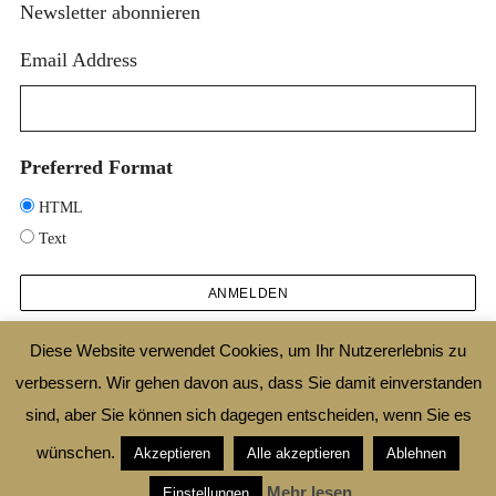
Newsletter abonnieren
Email Address
Preferred Format
HTML
Text
Diese Website verwendet Cookies, um Ihr Nutzererlebnis zu
verbessern. Wir gehen davon aus, dass Sie damit einverstanden
2025 © DESIGNTHEORIE.NET |
IMPRESSUM
|
DATENSCHUTZ
|
SHOP
|
AGB
sind, aber Sie können sich dagegen entscheiden, wenn Sie es
|
WIDERRUFSBELEHRUNG
wünschen.
Akzeptieren
Alle akzeptieren
Ablehnen
ZURÜCK ZUM ANFANG
Mehr lesen
Einstellungen