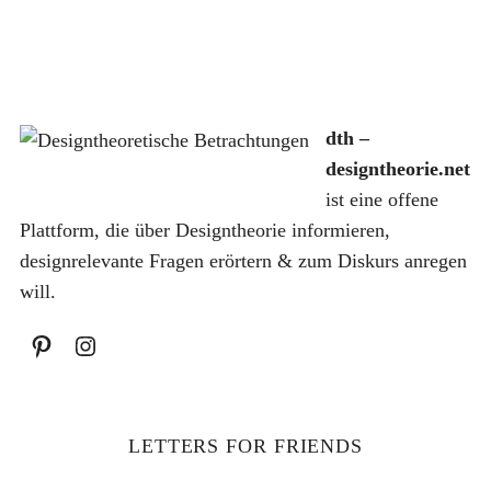
dth –
S
designtheorie.net
u
ist eine offene
c
h
Plattform, die über Designtheorie informieren,
e
designrelevante Fragen erörtern & zum Diskurs anregen
n
will.
a
c
h
:
LETTERS FOR FRIENDS