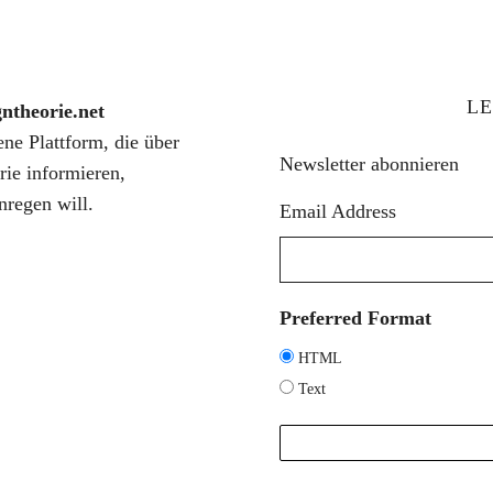
LE
gntheorie.net
fene Plattform, die über
Newsletter abonnieren
rie informieren,
nregen will.
Email Address
Preferred Format
HTML
Text