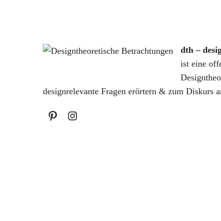
u
c
h
e
dth – desi
n
a
ist eine of
c
Designtheo
h
designrelevante Fragen erörtern & zum Diskurs a
: