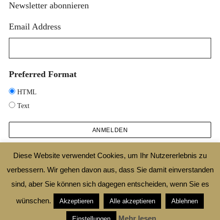
Newsletter abonnieren
Email Address
Preferred Format
HTML
Text
Diese Website verwendet Cookies, um Ihr Nutzererlebnis zu
verbessern. Wir gehen davon aus, dass Sie damit einverstanden
2025 © DESIGNTHEORIE.NET |
IMPRESSUM
|
DATENSCHUTZ
|
SHOP
|
AGB
sind, aber Sie können sich dagegen entscheiden, wenn Sie es
|
WIDERRUFSBELEHRUNG
wünschen.
Akzeptieren
Alle akzeptieren
Ablehnen
ZURÜCK ZUM ANFANG
Mehr lesen
Einstellungen