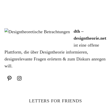
dth –
S
designtheorie.net
u
ist eine offene
c
h
Plattform, die über Designtheorie informieren,
e
designrelevante Fragen erörtern & zum Diskurs anregen
n
will.
a
c
h
:
LETTERS FOR FRIENDS