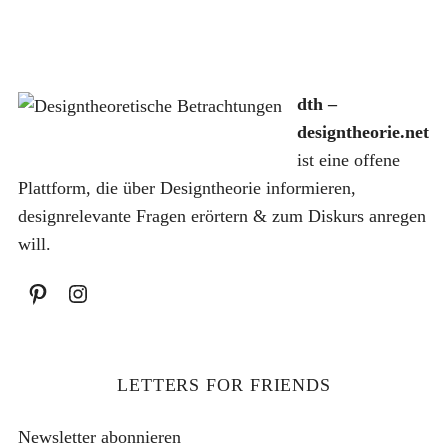
dth –
S
designtheorie.net
u
ist eine offene
c
Plattform, die über Designtheorie informieren,
h
designrelevante Fragen erörtern & zum Diskurs anregen
e
n
will.
a
c
h
:
LETTERS FOR FRIENDS
Newsletter abonnieren