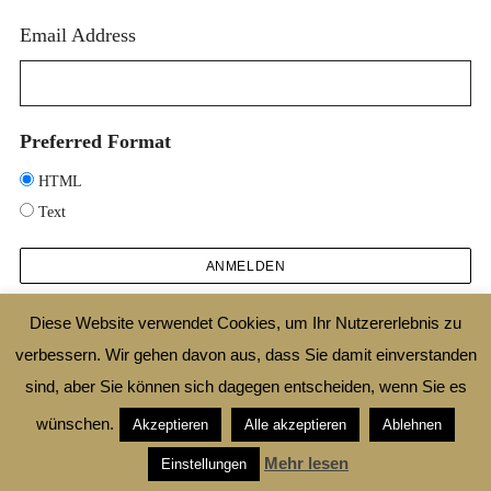
Email Address
Preferred Format
HTML
Text
Diese Website verwendet Cookies, um Ihr Nutzererlebnis zu
verbessern. Wir gehen davon aus, dass Sie damit einverstanden
2025 © DESIGNTHEORIE.NET |
IMPRESSUM
|
DATENSCHUTZ
|
SHOP
|
AGB
sind, aber Sie können sich dagegen entscheiden, wenn Sie es
|
WIDERRUFSBELEHRUNG
wünschen.
Akzeptieren
Alle akzeptieren
Ablehnen
ZURÜCK ZUM ANFANG
Mehr lesen
Einstellungen