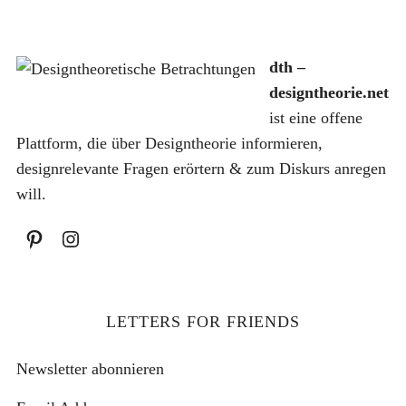
dth –
designtheorie.net
S
ist eine offene
u
Plattform, die über Designtheorie informieren,
c
h
designrelevante Fragen erörtern & zum Diskurs anregen
e
will.
n
a
c
h
:
LETTERS FOR FRIENDS
Newsletter abonnieren