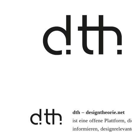
S
u
c
h
e
n
a
c
h
:
dth – designtheorie.net
ist eine offene Plattform, d
informieren, designrelevan