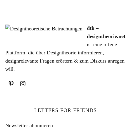
dth –
designtheorie.net
S
u
ist eine offene
c
Plattform, die über Designtheorie informieren,
h
designrelevante Fragen erörtern & zum Diskurs anregen
e
will.
n
a
c
h
:
LETTERS FOR FRIENDS
Newsletter abonnieren