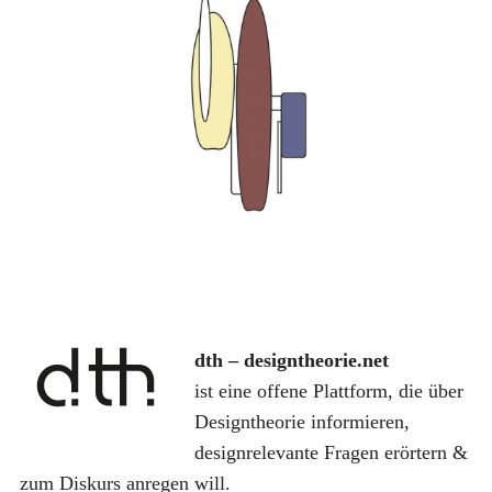
S
u
c
h
e
n
dth – designtheorie.net
a
ist eine offene Plattform, die über
c
Designtheorie informieren,
h
designrelevante Fragen erörtern &
:
zum Diskurs anregen will.