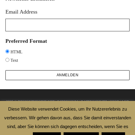
€
Email Address
Preferred Format
HTML
Text
2025 © DESIGNTHEORIE.NET |
IMPRESSUM
|
DATENSCHUTZ
|
SHOP
|
AGB
Diese Website verwendet Cookies, um Ihr Nutzererlebnis zu
|
WIDERRUFSBELEHRUNG
verbessern. Wir gehen davon aus, dass Sie damit einverstanden
ZURÜCK ZUM ANFANG
sind, aber Sie können sich dagegen entscheiden, wenn Sie es