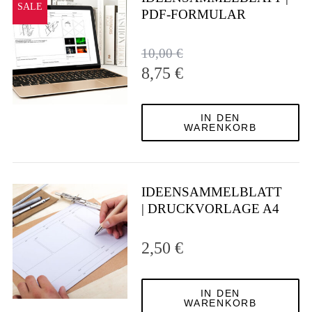
SALE
PDF-FORMULAR
10,00
€
U
A
8,75
€
r
k
s
t
IN DEN
p
u
WARENKORB
r
e
ü
l
n
l
IDEENSAMMELBLATT
g
e
| DRUCKVORLAGE A4
l
r
S
i
P
2,50
€
u
c
r
c
h
e
h
IN DEN
e
WARENKORB
e
i