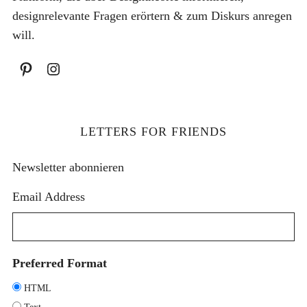
h
e
:
designrelevante Fragen erörtern & zum Diskurs anregen
e
i
will.
r
s
P
i
r
s
e
t
i
:
LETTERS FOR FRIENDS
s
1
w
2
Newsletter abonnieren
a
,
Email Address
r
5
:
0
1
4
€
Preferred Format
,
.
HTML
9