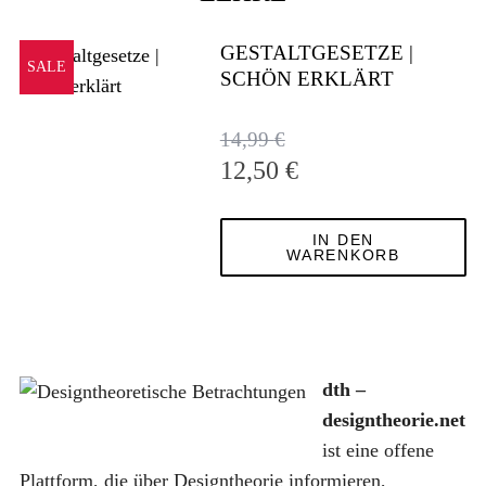
GESTALTGESETZE |
SALE
SCHÖN ERKLÄRT
14,99
€
U
A
12,50
€
r
k
s
t
IN DEN
p
u
WARENKORB
S
r
e
u
ü
l
c
n
l
h
g
e
e
dth –
n
l
r
designtheorie.net
a
i
P
ist eine offene
c
c
r
h
Plattform, die über Designtheorie informieren,