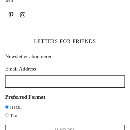
will.
e
r
i
e
r
LETTERS FOR FRIENDS
u
n
Newsletter abonnieren
g
Email Address
d
e
r
B
Preferred Format
e
HTML
i
Text
t
r