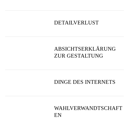
DETAILVERLUST
S
u
ABSICHTSERKLÄRUNG
c
ZUR GESTALTUNG
h
e
n
a
DINGE DES INTERNETS
c
h
:
WAHLVERWANDTSCHAFT
EN