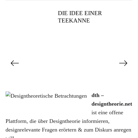
DIE IDEE EINER
TEEKANNE
S
e
i
t
e
dth –
n
designtheorie.net
n
ist eine offene
u
Plattform, die über Designtheorie informieren,
m
designrelevante Fragen erörtern & zum Diskurs anregen
m