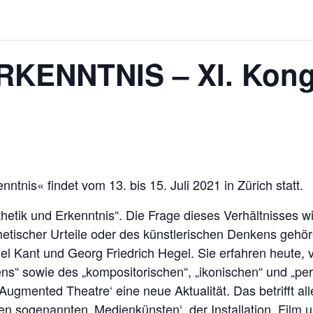
KENNTNIS – XI. Kong
tnis« findet vom 13. bis 15. Juli 2021 in Zürich statt.
etik und Erkenntnis“. Die Frage dieses Verhältnisses w
hetischer Urteile oder des künstlerischen Denkens gehö
 Kant und Georg Friedrich Hegel. Sie erfahren heute, vo
ens“ sowie des „kompositorischen“, „ikonischen“ und „pe
mented Theatre‘ eine neue Aktualität. Das betrifft all
n sogenannten ‚Medienkünsten‘, der Installation, Film