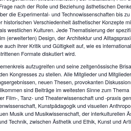
ie Frage nach der Rolle und Beziehung ästhetischen De
 über die Experimental- und Technowissenschaften bis z
istorischen Verschiedenheit ästhetischer Konzepte mit B
ls westlichen Kulturen. Jede Thematisierung der spezif
m (erweiterten) Design, der Architektur und Alltagspraxi
auch ihrer Kritik und Gültigkeit auf, wie es internation
rittenen Formate diskutiert wird.
menkreis aufzugreifen und seine zeitgenössische Brisa
n Kongresses zu stellen. Alle Mitglieder und Mitgliede
ungsergebnissen, neuen Thesen, provokanten Diskussions
llkommen sind Beiträge im weitesten Sinne zum Thema „
der Film-, Tanz- und Theaterwissenschaft und -praxis g
dienwissenschaft, Kunstpädagogik und visuellen Anthrop
en Musik und Musikwissenschaft, der interkulturellen Äs
d Technik, zwischen Ästhetik und Ethik, Kunst und Artifi