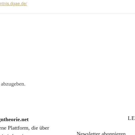
ntnis.dgae.de/
 abzugeben.
LE
gntheorie.net
fene Plattform, die über
Newsletter abonnieren