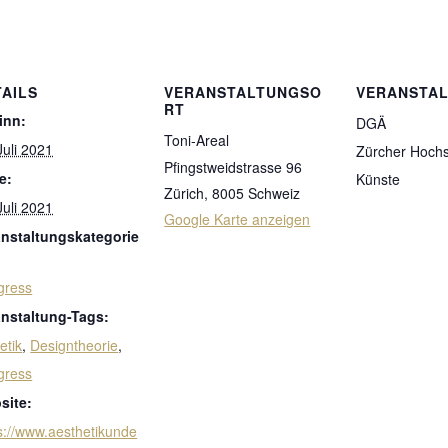
TAILS
VERANSTALTUNGSO
VERANSTA
RT
inn:
DGÄ
Toni-Areal
Juli 2021
Zürcher Hochs
Pfingstweidstrasse 96
e:
Künste
Zürich
,
8005
Schweiz
Juli 2021
Google Karte anzeigen
anstaltungskategorie
gress
anstaltung-Tags:
etik
,
Designtheorie
,
gress
site:
s://www.aesthetikunde