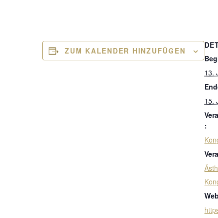
DE
ZUM KALENDER HINZUFÜGEN
Beg
13. 
End
15. 
Ver
:
Kon
Ver
Ästh
Kon
Web
http