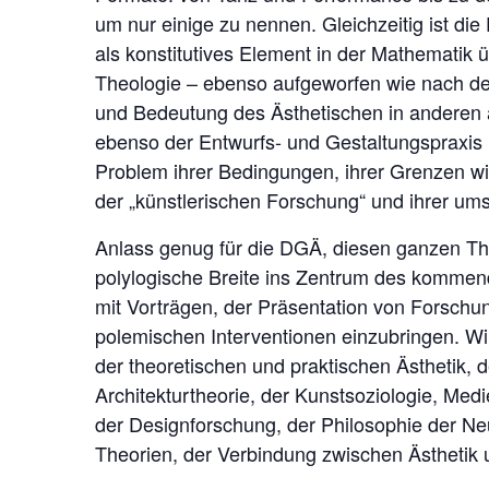
um nur einige zu nennen. Gleichzeitig ist d
als konstitutives Element in der Mathematik
Theologie – ebenso aufgeworfen wie nach der h
und Bedeutung des Ästhetischen in anderen a
ebenso der Entwurfs- und Gestaltungspraxis i
Problem ihrer Bedingungen, ihrer Grenzen wie 
der „künstlerischen Forschung“ und ihrer umst
S
Anlass genug für die DGÄ, diesen ganzen The
u
polylogische Breite ins Zentrum des kommende
c
mit Vorträgen, der Präsentation von Forsch
h
polemischen Interventionen einzubringen. Wi
e
n
der theoretischen und praktischen Ästhetik, 
a
Architekturtheorie, der Kunstsoziologie, Me
c
der Designforschung, der Philosophie der Neu
h
Theorien, der Verbindung zwischen Ästhetik un
: