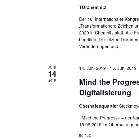
.
S
n
TU Chemnitz
S
Der 16. Internationaler Kongr
u
u
V
„Transformationen: Zeichen un
c
2020 in Chemnitz statt. Alle 
c
e
h
begriffen. Die letzten Dekad
e
Veränderungen und...
h
r
n
a
e
a
JUNI
14. Juni 2019
-
15. Juni 2019
14
c
Mind the Progres
h
2019
u
n
V
Digitalisierung
n
e
s
Oberhafenquartier
Stockmey
r
d
t
a
»Mind the Progress« – der Kong
n
15.06.2019 im Oberhafenquart
A
a
s
90,45€