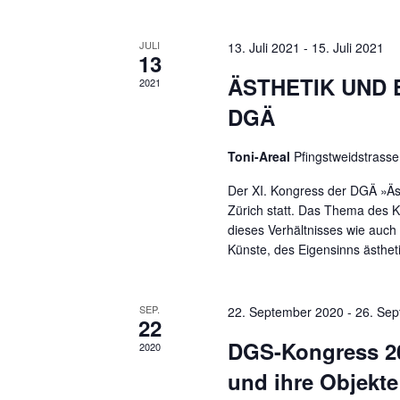
s
t
a
ä
s
h
JULI
13. Juli 2021
-
15. Juli 2021
a
e
13
l
l
ÄSTHETIK UND E
l
2021
e
l
e
w
DGÄ
n
o
.
t
n
Toni-Areal
Pfingstweidstrasse
r
S
t
u
Der XI. Kongress der DGÄ »Ästh
u
d
c
e
Zürich statt. Das Thema des K
h
dieses Verhältnisses wie auch
i
n
e
e
Künste, des Eigensinns ästheti
n
n
g
r
g
a
c
e
SEP.
22. September 2020
-
26. Se
22
e
h
v
b
DGS-Kongress 20
:
2020
e
n
o
und ihre Objekt
n