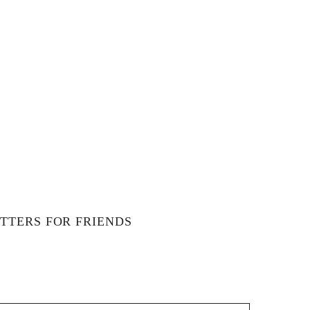
t
i
o
n
TTERS FOR FRIENDS