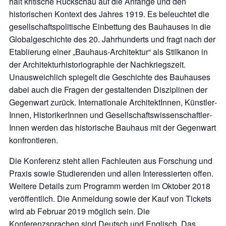
hält kritische Rück­schau auf die Anfänge und den
historischen Kontext des Jahres 1919. Es beleuchtet die
gesell­schafts­politische Einbettung des Bauhauses in die
Global­geschichte des 20. Jahrhunderts und fragt nach der
Etablierung einer „Bauhaus-Architektur“ als Stil­kanon in
der Architektur­historiographie der Nachkriegs­zeit.
Unausweichlich spiegelt die Geschichte des Bauhauses
dabei auch die Fragen der gestaltenden Disziplinen der
Gegen­wart zurück. Inter­nationale Architekt­Innen, Künstler­
Innen, Historiker­Innen und Gesell­schafts­wissenschaftler­
Innen werden das historische Bauhaus mit der Gegen­wart
konfrontieren.
Die Konferenz steht allen Fachleuten aus Forschung und
Praxis sowie Studierenden und allen Interessierten offen.
Weitere Details zum Programm werden im Oktober 2018
veröffentlich. Die Anmeldung sowie der Kauf von Tickets
wird ab Februar 2019 möglich sein. Die
S
Konferenzsprachen sind Deutsch und Englisch. Das
u