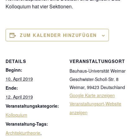
Kolloquium hat vier Sektionen.
c
h
e
n
a
ZUM KALENDER HINZUFÜGEN
c
h
:
DETAILS
VERANSTALTUNGSORT
Beginn:
Bauhaus-Universität Weimar
10. April 2019
Geschwister-Scholl-Str. 8
Weimar
,
99423
Deutschland
Ende:
Google Karte anzeigen
12. April 2019
Veranstaltungsort-Website
Veranstaltungskategorie:
anzeigen
Kolloquium
Veranstaltung-Tags:
Architekturtheorie
,