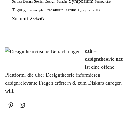
Symposium
Social Design
Service Design
Sprache
Szenografie
e
t
1
Tagung
Transdisziplinarität
Typografie
UX
Technologie
i
:
4
€
Zukunft
Ästhetik
s
8
,
.
w
,
9
a
7
9
r
5
dth –
:
€
designtheorie.net
1
€
ist eine offene
0
.
Plattform, die über Designtheorie informieren,
,
designrelevante Fragen erörtern & zum Diskurs anregen
0
will.
0
€