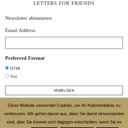
LETTERS FOR FRIENDS
Newsletter abonnieren
Email Address
Preferred Format
HTML
Text
Diese Website verwendet Cookies, um Ihr Nutzererlebnis zu
verbessern. Wir gehen davon aus, dass Sie damit einverstanden
2025 © DESIGNTHEORIE.NET |
IMPRESSUM
|
DATENSCHUTZ
|
SHOP
|
AGB
sind, aber Sie können sich dagegen entscheiden, wenn Sie es
|
WIDERRUFSBELEHRUNG