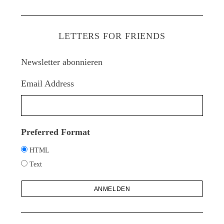
C
H
c
E
h
LETTERS FOR FRIENDS
e
n
Newsletter abonnieren
a
c
Email Address
h
:
Preferred Format
HTML
Text