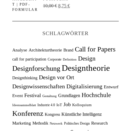
U
A
10,00
€
8,75
€
g
e
r
k
l
r
s
t
i
P
p
u
c
r
SCHLAGWÖRTER
r
e
h
e
ü
l
e
i
Call for Papers
Analyse
Architekturtheorie
Brand
n
l
r
s
Design
call for participation
Corporate
Definition
g
e
P
i
Designtheorie
Designforschung
l
r
r
s
Design vor Ort
Designthinking
i
P
e
t
Designwissenschaften
Digitalisierung
Entwurf
c
r
i
:
Hochschule
Festival
Grundlagen
h
e
Event
s
1
Gestaltung
e
i
Job
w
2
IoT
Kolloquium
Industrie 4.0
Ideensammelblatt
Konferenz
r
s
a
,
Künstliche Intelligenz
Kongress
P
i
r
5
Marketing
Research
Methodik
Politisches Design
Netzwerk
r
s
:
0