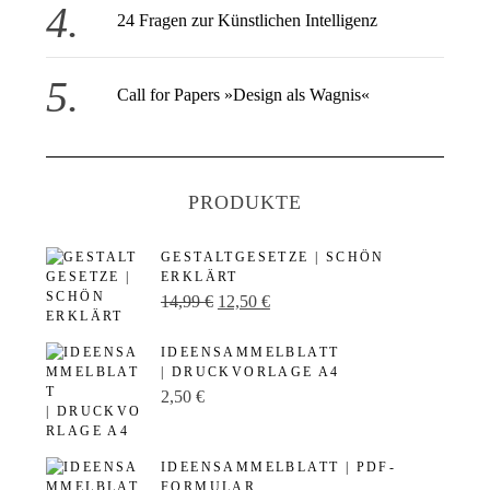
24 Fragen zur Künstlichen Intelligenz
Call for Papers »Design als Wagnis«
PRODUKTE
GESTALTGESETZE | SCHÖN
ERKLÄRT
U
A
14,99
€
12,50
€
r
k
IDEENSAMMELBLATT
s
t
| DRUCKVORLAGE A4
p
u
2,50
€
r
e
ü
l
IDEENSAMMELBLATT | PDF-
n
l
FORMULAR