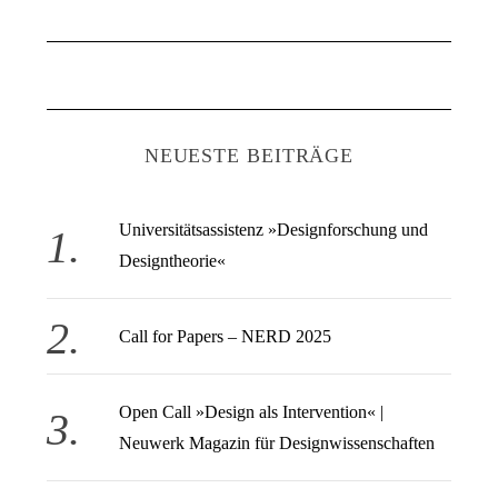
NEUESTE BEITRÄGE
S
Universitätsassistenz »Designforschung und
u
Designtheorie«
c
h
e
Call for Papers – NERD 2025
n
a
c
Open Call » Design als Intervention« |
h
Neuwerk Magazin für Designwissenschaften
: