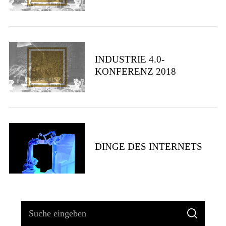
INDUSTRIE 4.0-
KONFERENZ 2018
DINGE DES INTERNETS
S
S
u
U