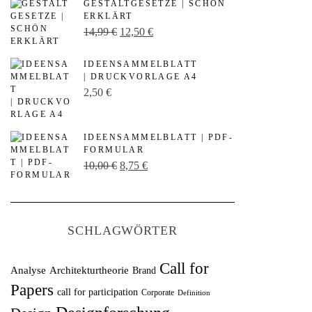
GESTALTGESETZE | SCHÖN
ERKLÄRT
U
A
14,99
€
12,50
€
r
k
IDEENSAMMELBLATT
s
t
| DRUCKVORLAGE A4
p
u
2,50
€
r
e
ü
l
IDEENSAMMELBLATT | PDF-
n
l
FORMULAR
U
A
10,00
€
8,75
€
g
e
r
k
l
r
s
t
i
P
p
u
c
r
SCHLAGWÖRTER
r
e
h
e
ü
l
e
i
Call for
Analyse
Architekturtheorie
Brand
n
l
r
s
Papers
call for participation
Corporate
Definition
g
e
P
i