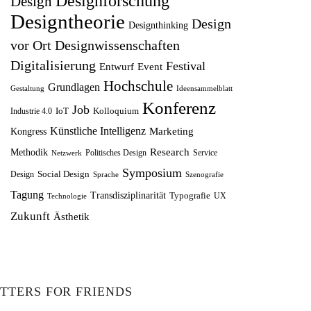
Designforschung
Design
l
r
r
s
Designtheorie
Design
Designthinking
i
P
e
t
vor Ort
Designwissenschaften
c
r
i
:
Digitalisierung
Festival
Entwurf
h
Event
e
s
1
Hochschule
Grundlagen
e
i
w
2
Gestaltung
Ideensammelblatt
Konferenz
r
s
Job
a
,
IoT
Kolloquium
Industrie 4.0
P
i
r
5
Künstliche Intelligenz
Marketing
Kongress
r
s
:
0
Research
Methodik
Politisches Design
Service
Netzwerk
e
t
1
Symposium
Social Design
Design
Sprache
Szenografie
i
:
4
€
Tagung
Transdisziplinarität
Typografie
UX
Technologie
s
8
,
.
Zukunft
Ästhetik
w
,
9
a
7
9
r
5
:
€
TTERS FOR FRIENDS
1
€