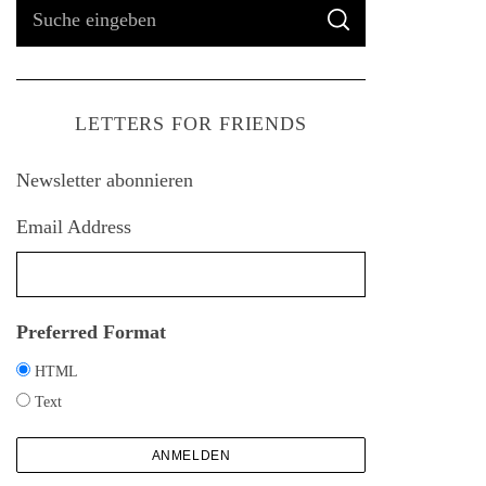
S
S
u
U
C
H
c
E
h
LETTERS FOR FRIENDS
e
n
Newsletter abonnieren
a
c
Email Address
h
:
Preferred Format
HTML
Text