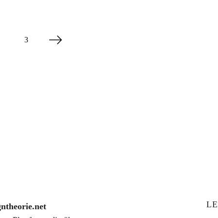
3
LE
gntheorie.net