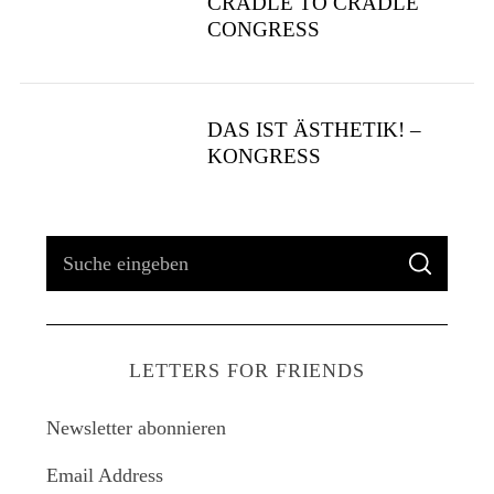
CRADLE TO CRADLE
CONGRESS
DAS IST ÄSTHETIK! –
KONGRESS
S
S
u
U
C
H
c
E
h
LETTERS FOR FRIENDS
e
n
Newsletter abonnieren
a
c
Email Address