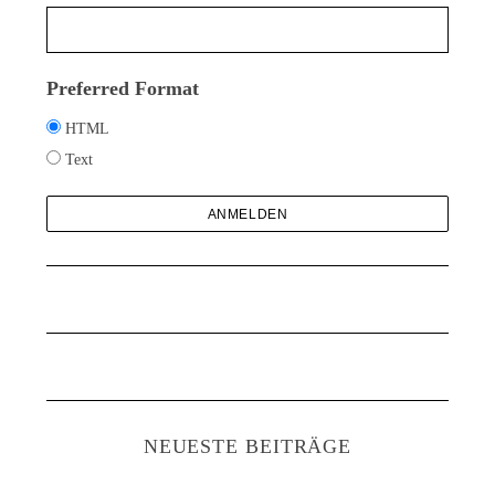
h
:
Preferred Format
HTML
Text
S
u
c
h
NEUESTE BEITRÄGE
e
n