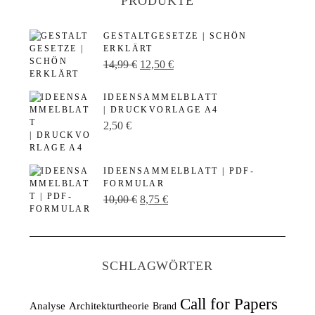
PRODUKTE
GESTALTGESETZE | SCHÖN
ERKLÄRT
U
A
14,99
€
12,50
€
r
k
IDEENSAMMELBLATT
s
t
| DRUCKVORLAGE A4
p
u
2,50
€
r
e
ü
l
IDEENSAMMELBLATT | PDF-
n
l
FORMULAR
U
A
10,00
€
8,75
€
g
e
r
k
l
r
s
t
i
P
p
u
c
r
SCHLAGWÖRTER
r
e
h
e
ü
l
e
i
Call for Papers
Analyse
Architekturtheorie
Brand