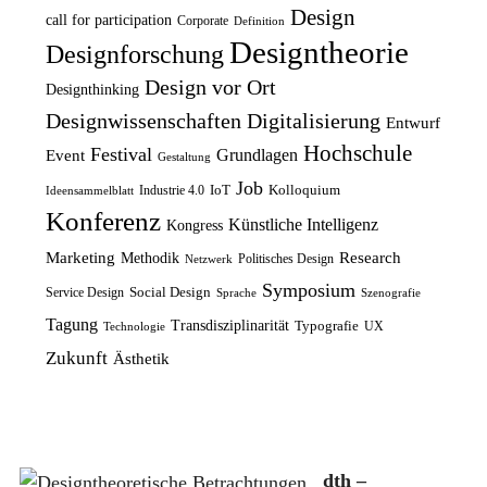
n
l
r
s
Design
call for participation
Corporate
Definition
g
e
P
i
Designtheorie
Designforschung
l
r
r
s
Design vor Ort
Designthinking
i
P
e
t
Designwissenschaften
Digitalisierung
Entwurf
c
r
i
:
Hochschule
Festival
Grundlagen
h
e
Event
s
1
Gestaltung
e
i
Job
w
2
IoT
Kolloquium
Industrie 4.0
Ideensammelblatt
Konferenz
r
s
a
,
Künstliche Intelligenz
Kongress
P
i
r
5
Marketing
Research
Methodik
Politisches Design
Netzwerk
r
s
:
0
Symposium
Social Design
Service Design
Sprache
Szenografie
e
t
1
Tagung
Transdisziplinarität
Typografie
UX
Technologie
i
:
4
€
Zukunft
Ästhetik
s
8
,
.
w
,
9
a
7
9
r
5
dth –