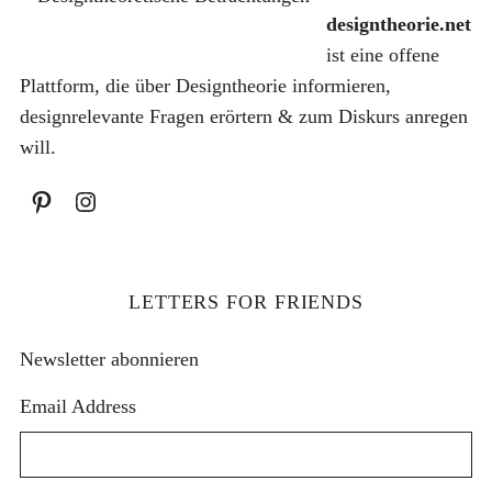
:
€
designtheorie.net
1
€
ist eine offene
0
.
Plattform, die über Designtheorie informieren,
,
designrelevante Fragen erörtern & zum Diskurs anregen
0
will.
0
€
LETTERS FOR FRIENDS
Newsletter abonnieren
Email Address