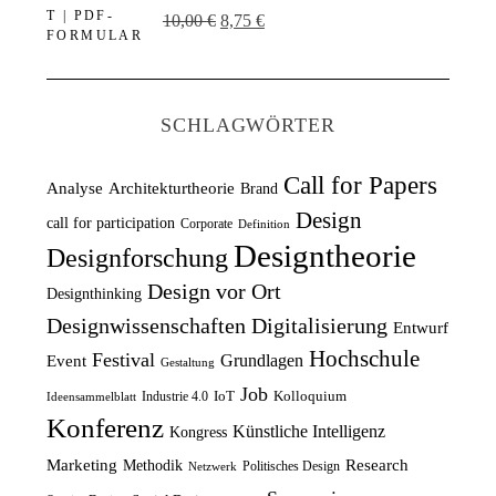
U
A
10,00
€
8,75
€
g
e
r
k
l
r
s
t
i
P
p
u
c
r
SCHLAGWÖRTER
r
e
h
e
ü
l
e
i
Call for Papers
Analyse
Architekturtheorie
Brand
n
l
r
s
Design
call for participation
Corporate
Definition
g
e
P
i
Designtheorie
Designforschung
l
r
r
s
Design vor Ort
Designthinking
i
P
e
t
Designwissenschaften
Digitalisierung
Entwurf
c
r
i
:
Hochschule
Festival
Grundlagen
h
e
Event
s
1
Gestaltung
e
i
Job
w
2
IoT
Kolloquium
Industrie 4.0
Ideensammelblatt
Konferenz
r
s
a
,
Künstliche Intelligenz
Kongress
P
i
r
5
Marketing
Research
Methodik
Politisches Design
Netzwerk
r
s
:
0