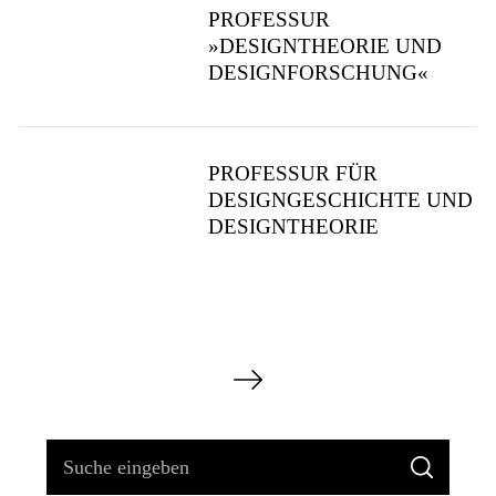
PROFESSUR
»DESIGNTHEORIE UND
DESIGNFORSCHUNG«
PROFESSUR FÜR
DESIGNGESCHICHTE UND
DESIGNTHEORIE
S
e
i
t
S
S
e
u
U