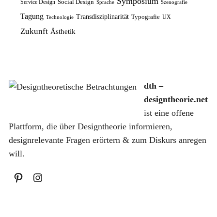
Symposium
Social Design
Service Design
Sprache
Szenografie
e
t
1
Tagung
Transdisziplinarität
Typografie
UX
Technologie
i
:
4
€
Zukunft
Ästhetik
s
8
,
.
w
,
9
a
7
9
r
5
dth –
:
€
designtheorie.net
1
€
ist eine offene
0
.
Plattform, die über Designtheorie informieren,
,
designrelevante Fragen erörtern & zum Diskurs anregen
0
will.
0
€