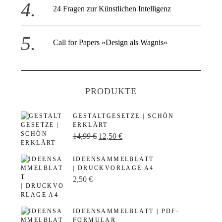
24 Fragen zur Künstlichen Intelligenz
Call for Papers »Design als Wagnis«
PRODUKTE
GESTALTGESETZE | SCHÖN
ERKLÄRT
U
A
14,99
€
12,50
€
r
k
IDEENSAMMELBLATT
s
t
| DRUCKVORLAGE A4
p
u
2,50
€
r
e
ü
l
IDEENSAMMELBLATT | PDF-
n
l
FORMULAR