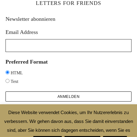
LETTERS FOR FRIENDS
Newsletter abonnieren
Email Address
Preferred Format
HTML
Text
Diese Website verwendet Cookies, um Ihr Nutzererlebnis zu
verbessern. Wir gehen davon aus, dass Sie damit einverstanden
2025 © DESIGNTHEORIE.NET |
IMPRESSUM
|
DATENSCHUTZ
|
SHOP
|
AGB
sind, aber Sie können sich dagegen entscheiden, wenn Sie es
|
WIDERRUFSBELEHRUNG