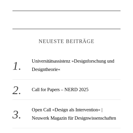
h
B
e
e
n
i
a
t
c
h
r
NEUESTE BEITRÄGE
:
ä
g
Universitätsassistenz »Designforschung und
e
Designtheorie«
Call for Papers – NERD 2025
Open Call » Design als Intervention« |
Neuwerk Magazin für Designwissenschaften