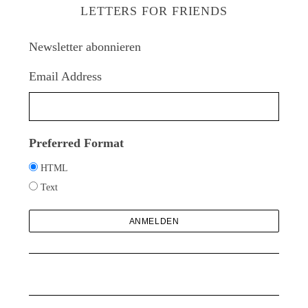
LETTERS FOR FRIENDS
e
n
Newsletter abonnieren
a
c
S
Email Address
h
u
c
:
h
e
Preferred Format
n
a
HTML
c
Text
h
: