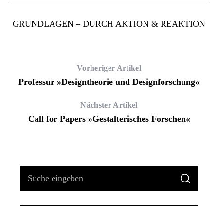
GRUNDLAGEN – DURCH AKTION & REAKTION
Vorheriger Artikel
Professur »Designtheorie und Designforschung«
Nächster Artikel
Call for Papers »Gestalterisches Forschen«
S
S
u
U
C
H
c
E
h