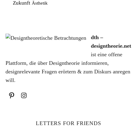
Zukunft
Ästhetik
s
8
,
.
w
,
9
a
7
9
r
5
dth –
:
€
designtheorie.net
1
€
ist eine offene
0
.
Plattform, die über Designtheorie informieren,
,
designrelevante Fragen erörtern & zum Diskurs anregen
0
will.
0
€
LETTERS FOR FRIENDS