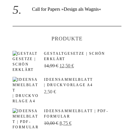
Call for Papers »Design als Wagnis«
PRODUKTE
GESTALTGESETZE | SCHÖN
ERKLÄRT
U
A
14,99
€
12,50
€
r
k
IDEENSAMMELBLATT
s
t
| DRUCKVORLAGE A4
p
u
2,50
€
r
e
ü
l
IDEENSAMMELBLATT | PDF-
n
l
FORMULAR
U
A
10,00
€
8,75
€
g
e
r
k
l
r