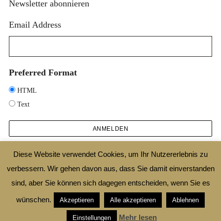
Newsletter abonnieren
Email Address
Preferred Format
HTML
Text
Diese Website verwendet Cookies, um Ihr Nutzererlebnis zu
verbessern. Wir gehen davon aus, dass Sie damit einverstanden
2025 © DESIGNTHEORIE.NET |
IMPRESSUM
|
DATENSCHUTZ
|
SHOP
|
AGB
sind, aber Sie können sich dagegen entscheiden, wenn Sie es
|
WIDERRUFSBELEHRUNG
wünschen.
Akzeptieren
Alle akzeptieren
Ablehnen
ZURÜCK ZUM ANFANG
Mehr lesen
Einstellungen