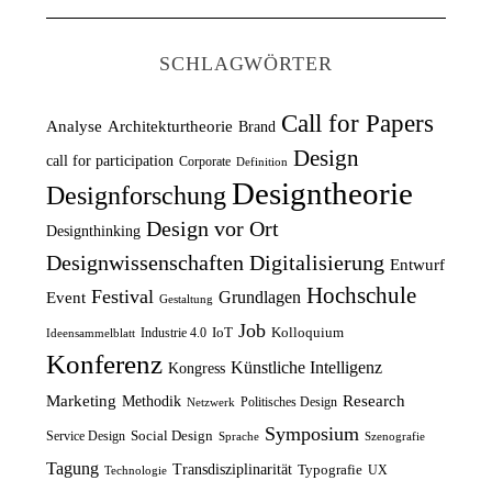
s
t
i
P
p
u
c
r
SCHLAGWÖRTER
r
e
h
e
ü
l
e
i
Call for Papers
Analyse
Architekturtheorie
Brand
n
l
r
s
Design
call for participation
Corporate
Definition
g
e
P
i
Designtheorie
Designforschung
l
r
r
s
Design vor Ort
Designthinking
i
P
e
t
Designwissenschaften
Digitalisierung
Entwurf
c
r
i
:
Hochschule
Festival
Grundlagen
h
e
Event
s
1
Gestaltung
e
i
Job
w
2
IoT
Kolloquium
Industrie 4.0
Ideensammelblatt
Konferenz
r
s
a
,
Künstliche Intelligenz
Kongress
P
i
r
5
Marketing
Research
Methodik
Politisches Design
Netzwerk
r
s
:
0
Symposium
Social Design
Service Design
Sprache
Szenografie
e
t
1
Tagung
Transdisziplinarität
Typografie
UX
Technologie
i
:
4
€