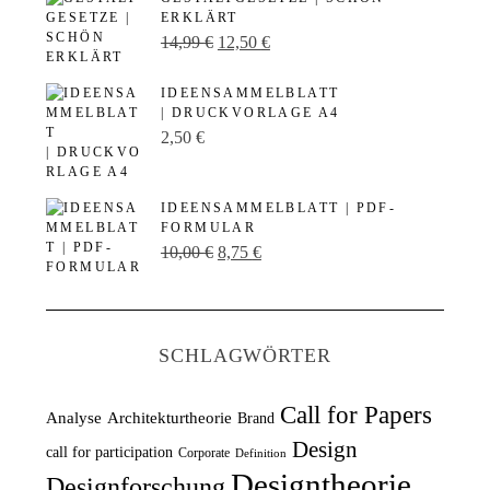
ERKLÄRT
U
A
14,99
€
12,50
€
r
k
IDEENSAMMELBLATT
s
t
| DRUCKVORLAGE A4
p
u
2,50
€
r
e
ü
l
IDEENSAMMELBLATT | PDF-
n
l
FORMULAR
U
A
10,00
€
8,75
€
g
e
r
k
l
r
s
t
i
P
p
u
c
r
SCHLAGWÖRTER
r
e
h
e
ü
l
e
i
Call for Papers
Analyse
Architekturtheorie
Brand
n
l
r
s
Design
call for participation
Corporate
Definition
g
e
P
i
Designtheorie
Designforschung