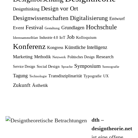
l
r
r
s
Design vor Ort
Designthinking
i
P
e
t
Designwissenschaften
Digitalisierung
Entwurf
c
r
i
:
Hochschule
Festival
Grundlagen
h
e
Event
s
1
Gestaltung
e
i
Job
w
2
IoT
Kolloquium
Industrie 4.0
Ideensammelblatt
Konferenz
r
s
a
,
Künstliche Intelligenz
Kongress
P
i
r
5
Marketing
Research
Methodik
Politisches Design
Netzwerk
r
s
:
0
Symposium
Social Design
Service Design
Sprache
Szenografie
e
t
1
Tagung
Transdisziplinarität
Typografie
UX
Technologie
i
:
4
€
Zukunft
Ästhetik
s
8
,
.
w
,
9
a
7
9
r
5
dth –
:
€
designtheorie.net
1
€
ist eine offene