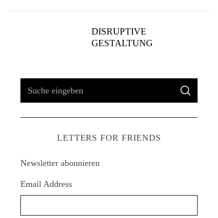
DISRUPTIVE
GESTALTUNG
S
S
u
U
C
H
c
E
h
LETTERS FOR FRIENDS
e
n
Newsletter abonnieren
a
c
Email Address
h
: