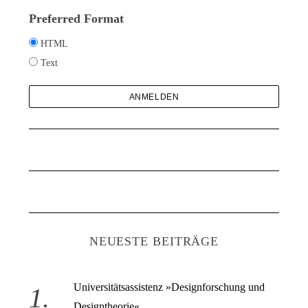
Preferred Format
HTML
Text
S
u
c
NEUESTE BEITRÄGE
h
e
n
Universitätsassistenz »Designforschung und
a
Designtheorie«