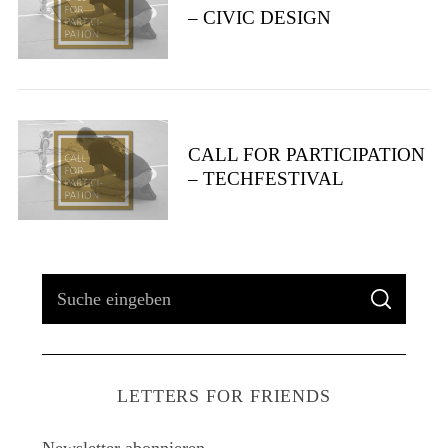
– CIVIC DESIGN
CALL FOR PARTICIPATION
– TECHFESTIVAL
S
S
u
U
C
H
c
E
h
LETTERS FOR FRIENDS
e
n