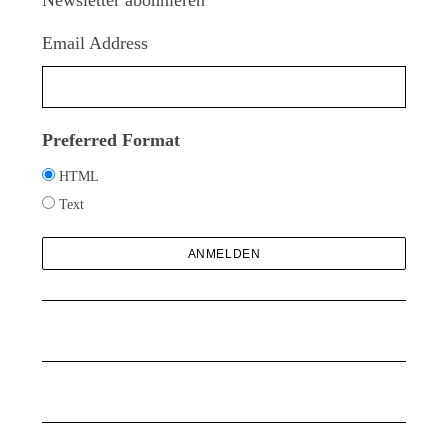
Newsletter abonnieren
a
c
Email Address
h
:
Preferred Format
HTML
Text
S
u
c
h
e