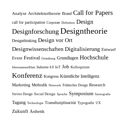
r
e
h
e
ü
l
e
i
Call for Papers
Analyse
Architekturtheorie
Brand
n
l
r
s
Design
call for participation
Corporate
Definition
g
e
P
i
Designtheorie
Designforschung
l
r
r
s
Design vor Ort
Designthinking
i
P
e
t
Designwissenschaften
Digitalisierung
Entwurf
c
r
i
:
Hochschule
Festival
Grundlagen
h
e
Event
s
1
Gestaltung
e
i
Job
w
2
IoT
Kolloquium
Industrie 4.0
Ideensammelblatt
Konferenz
r
s
a
,
Künstliche Intelligenz
Kongress
P
i
r
5
Marketing
Research
Methodik
Politisches Design
Netzwerk
r
s
:
0
Symposium
Social Design
Service Design
Sprache
Szenografie
e
t
1
Tagung
Transdisziplinarität
Typografie
UX
Technologie
i
:
4
€
Zukunft
Ästhetik
s
8
,
.
w
,
9