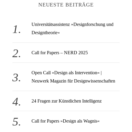
n
NEUESTE BEITRÄGE
a
c
h
Universitätsassistenz »Designforschung und
:
Designtheorie«
Call for Papers – NERD 2025
Open Call » Design als Intervention« |
Neuwerk Magazin für Designwissenschaften
24 Fragen zur Künstlichen Intelligenz
Call for Papers »Design als Wagnis«