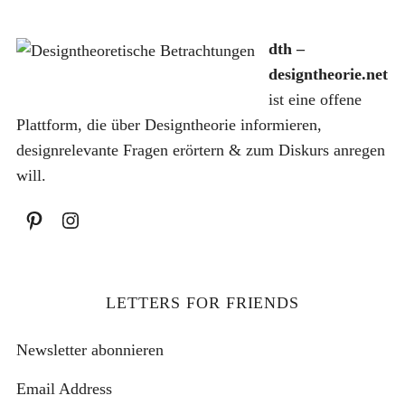
a
7
9
r
5
dth –
:
€
designtheorie.net
1
€
ist eine offene
0
.
Plattform, die über Designtheorie informieren,
,
designrelevante Fragen erörtern & zum Diskurs anregen
0
will.
0
€
LETTERS FOR FRIENDS
Newsletter abonnieren
Email Address