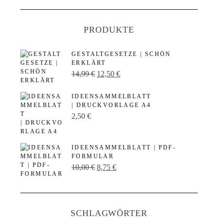
PRODUKTE
GESTALTGESETZE | SCHÖN
ERKLÄRT
U
A
14,99
€
12,50
€
r
k
IDEENSAMMELBLATT
s
t
| DRUCKVORLAGE A4
p
u
2,50
€
r
e
ü
l
IDEENSAMMELBLATT | PDF-
n
l
FORMULAR
U
A
10,00
€
8,75
€
g
e
r
k
l
r
s
t
i
P
p
u
c
r
SCHLAGWÖRTER