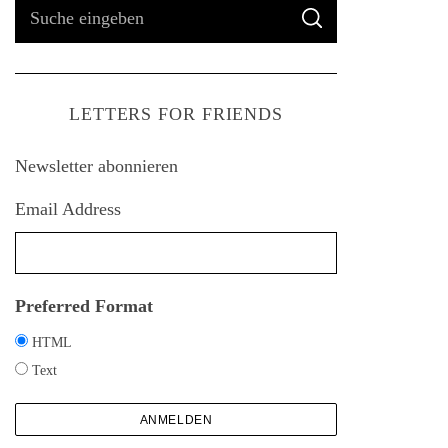
S
S
u
U
C
H
c
E
h
LETTERS FOR FRIENDS
e
n
Newsletter abonnieren
a
c
Email Address
h
:
Preferred Format
HTML
Text