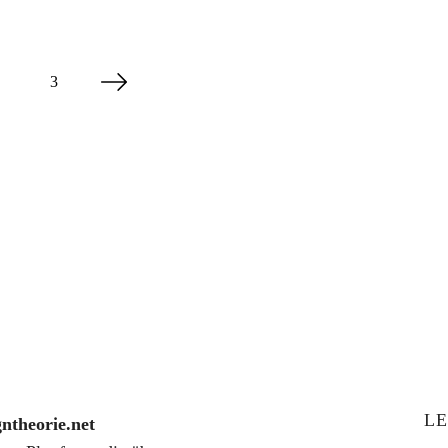
3
LE
gntheorie.net