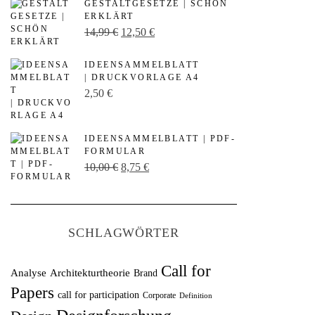
GESTALTGESETZE | SCHÖN
ERKLÄRT
U
A
14,99
€
12,50
€
r
k
IDEENSAMMELBLATT
s
t
| DRUCKVORLAGE A4
p
u
2,50
€
r
e
ü
l
IDEENSAMMELBLATT | PDF-
n
l
FORMULAR
U
A
10,00
€
8,75
€
g
e
r
k
l
r
s
t
i
P
p
u
c
r
SCHLAGWÖRTER
r
e
h
e
ü
l
e
i
Call for
Analyse
Architekturtheorie
Brand
n
l
r
s
Papers
call for participation
Corporate
Definition
g
e
P
i