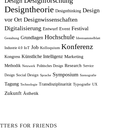
Designforschung
Design
l
r
r
s
Designtheorie
Design
Designthinking
i
P
e
t
vor Ort
Designwissenschaften
c
r
i
:
Digitalisierung
Festival
Entwurf
h
Event
e
s
1
Hochschule
Grundlagen
e
i
w
2
Gestaltung
Ideensammelblatt
Konferenz
r
s
Job
a
,
IoT
Kolloquium
Industrie 4.0
P
i
r
5
Künstliche Intelligenz
Marketing
Kongress
r
s
:
0
Research
Methodik
Politisches Design
Service
Netzwerk
e
t
1
Symposium
Social Design
Design
Sprache
Szenografie
i
:
4
€
Tagung
Transdisziplinarität
Typografie
UX
Technologie
s
8
,
.
Zukunft
Ästhetik
w
,
9
a
7
9
r
5
:
€
TTERS FOR FRIENDS
1
€