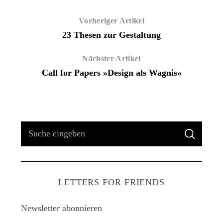
Vorheriger Artikel
23 Thesen zur Gestaltung
Nächster Artikel
Call for Papers »Design als Wagnis«
S
S
u
U
C
H
c
E
h
LETTERS FOR FRIENDS
e
n
Newsletter abonnieren
a