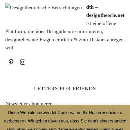
r
5
dth –
:
€
designtheorie.net
1
€
ist eine offene
0
.
Plattform, die über Designtheorie informieren,
,
designrelevante Fragen erörtern & zum Diskurs anregen
0
will.
0
€
LETTERS FOR FRIENDS
Newsletter abonnieren
Diese Website verwendet Cookies, um Ihr Nutzererlebnis zu
Email Address
verbessern. Wir gehen davon aus, dass Sie damit einverstanden
sind, aber Sie können sich dagegen entscheiden, wenn Sie es