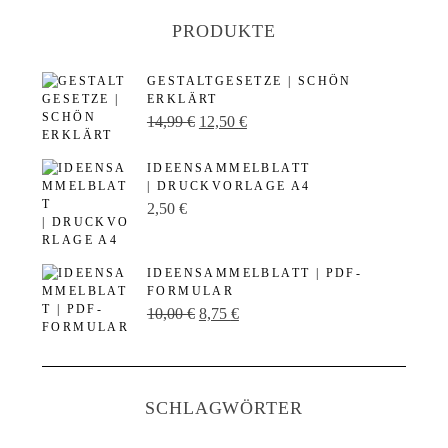
PRODUKTE
GESTALTGESETZE | SCHÖN
ERKLÄRT
U
A
14,99
€
12,50
€
r
k
IDEENSAMMELBLATT
s
t
| DRUCKVORLAGE A4
p
u
2,50
€
r
e
ü
l
IDEENSAMMELBLATT | PDF-
n
l
FORMULAR
U
A
10,00
€
8,75
€
g
e
r
k
l
r
s
t
i
P
p
u
c
r
SCHLAGWÖRTER
r
e
h
e