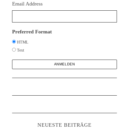
c
Email Address
h
:
Preferred Format
HTML
Text
NEUESTE BEITRÄGE