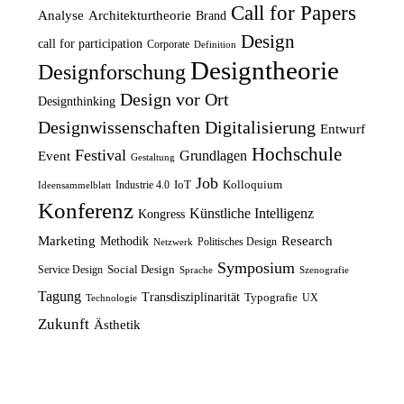
ü
l
e
i
Call for Papers
Analyse
Architekturtheorie
Brand
n
l
r
s
Design
call for participation
Corporate
Definition
g
e
P
i
Designtheorie
Designforschung
l
r
r
s
Design vor Ort
Designthinking
i
P
e
t
Designwissenschaften
Digitalisierung
Entwurf
c
r
i
:
Hochschule
Festival
Grundlagen
h
e
Event
s
1
Gestaltung
e
i
Job
w
2
IoT
Kolloquium
Industrie 4.0
Ideensammelblatt
Konferenz
r
s
a
,
Künstliche Intelligenz
Kongress
P
i
r
5
Marketing
Research
Methodik
Politisches Design
Netzwerk
r
s
:
0
Symposium
Social Design
Service Design
Sprache
Szenografie
e
t
1
Tagung
Transdisziplinarität
Typografie
UX
Technologie
i
:
4
€
Zukunft
Ästhetik
s
8
,
.
w
,
9
a
7
9