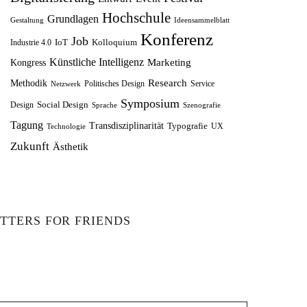
s
1
Hochschule
Grundlagen
e
i
w
2
Gestaltung
Ideensammelblatt
Konferenz
r
s
Job
a
,
IoT
Kolloquium
Industrie 4.0
P
i
r
5
Künstliche Intelligenz
Marketing
Kongress
r
s
:
0
Research
Methodik
Politisches Design
Service
Netzwerk
e
t
1
Symposium
Social Design
Design
Sprache
Szenografie
i
:
4
€
Tagung
Transdisziplinarität
Typografie
UX
Technologie
s
8
,
.
Zukunft
Ästhetik
w
,
9
a
7
9
r
5
:
€
TTERS FOR FRIENDS
1
€
0
.
,
0
0