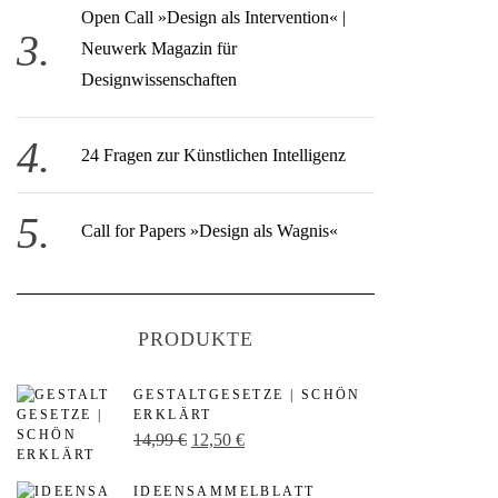
Open Call » Design als Intervention« |
Neuwerk Magazin für
Designwissenschaften
24 Fragen zur Künstlichen Intelligenz
Call for Papers »Design als Wagnis«
PRODUKTE
GESTALTGESETZE | SCHÖN
ERKLÄRT
U
A
14,99
€
12,50
€
r
k
IDEENSAMMELBLATT