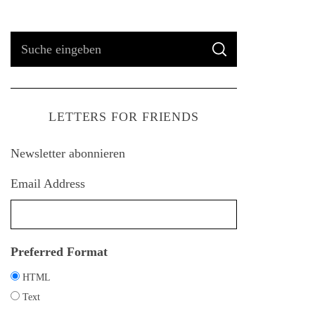
S
S
u
U
C
H
c
E
h
LETTERS FOR FRIENDS
e
n
Newsletter abonnieren
a
c
Email Address
h
:
Preferred Format
HTML
Text