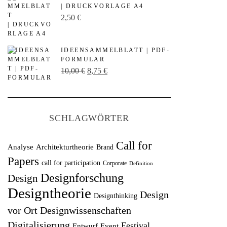
s
t
| DRUCKVORLAGE A4
p
u
2,50
€
r
e
ü
l
IDEENSAMMELBLATT | PDF-
n
l
FORMULAR
U
A
10,00
€
8,75
€
g
e
r
k
l
r
s
t
i
P
p
u
c
r
SCHLAGWÖRTER
r
e
h
e
ü
l
e
i
Call for
Analyse
Architekturtheorie
Brand
n
l
r
s
Papers
call for participation
Corporate
Definition
g
e
P
i
Designforschung
Design
l
r
r
s
Designtheorie
Design
Designthinking
i
P
e
t
vor Ort
Designwissenschaften
c
r
i
:
Digitalisierung
Festival
Entwurf
h
Event
e