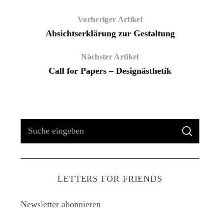
Vorheriger Artikel
Absichtserklärung zur Gestaltung
Nächster Artikel
Call for Papers – Designästhetik
S
S
u
U
C
H
c
E
h
LETTERS FOR FRIENDS
e
n
Newsletter abonnieren
a