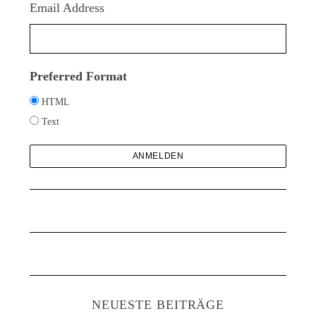
c
Email Address
h
:
Preferred Format
HTML
Text
NEUESTE BEITRÄGE