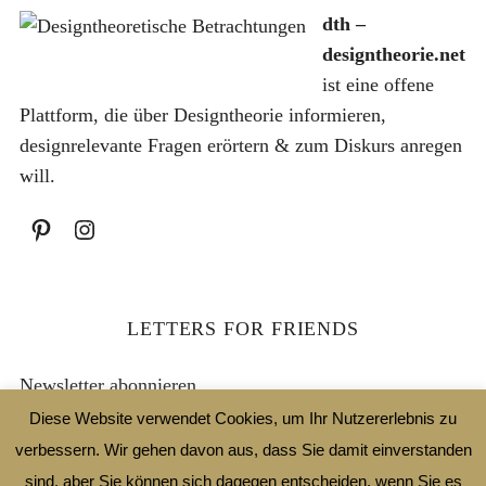
r
5
dth –
:
€
designtheorie.net
1
€
ist eine offene
0
.
Plattform, die über Designtheorie informieren,
,
designrelevante Fragen erörtern & zum Diskurs anregen
0
will.
0
€
LETTERS FOR FRIENDS
Newsletter abonnieren
Diese Website verwendet Cookies, um Ihr Nutzererlebnis zu
Email Address
verbessern. Wir gehen davon aus, dass Sie damit einverstanden
sind, aber Sie können sich dagegen entscheiden, wenn Sie es