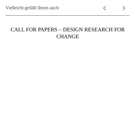
Vielleicht gefällt Ihnen auch
S
u
CALL FOR PAPERS – DESIGN RESEARCH FOR
c
CHANGE
h
e
n
a
c
h
: