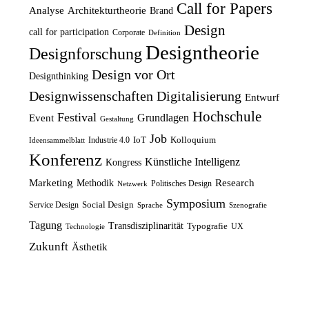
ü
l
e
i
Call for Papers
Analyse
Architekturtheorie
Brand
n
l
r
s
Design
call for participation
Corporate
Definition
g
e
P
i
Designtheorie
Designforschung
l
r
r
s
Design vor Ort
Designthinking
i
P
e
t
Designwissenschaften
Digitalisierung
Entwurf
c
r
i
:
Hochschule
Festival
Grundlagen
h
e
Event
s
1
Gestaltung
e
i
Job
w
2
IoT
Kolloquium
Industrie 4.0
Ideensammelblatt
Konferenz
r
s
a
,
Künstliche Intelligenz
Kongress
P
i
r
5
Marketing
Research
Methodik
Politisches Design
Netzwerk
r
s
:
0
Symposium
Social Design
Service Design
Sprache
Szenografie
e
t
1
Tagung
Transdisziplinarität
Typografie
UX
Technologie
i
:
4
€
Zukunft
Ästhetik
s
8
,
.
w
,
9
a
7
9