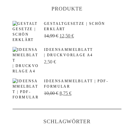
PRODUKTE
GESTALTGESETZE | SCHÖN
ERKLÄRT
U
A
14,99
€
12,50
€
r
k
IDEENSAMMELBLATT
s
t
| DRUCKVORLAGE A4
p
u
2,50
€
r
e
ü
l
IDEENSAMMELBLATT | PDF-
n
l
FORMULAR
U
A
10,00
€
8,75
€
g
e
r
k
l
r
s
t
i
P
p
u
c
r
SCHLAGWÖRTER
r
e
h
e