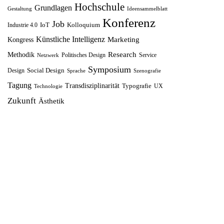
Hochschule
Grundlagen
e
i
w
2
Gestaltung
Ideensammelblatt
Konferenz
r
s
Job
a
,
IoT
Kolloquium
Industrie 4.0
P
i
r
5
Künstliche Intelligenz
Marketing
Kongress
r
s
:
0
Research
Methodik
Politisches Design
Service
Netzwerk
e
t
1
Symposium
Social Design
Design
Sprache
Szenografie
i
:
4
€
Tagung
Transdisziplinarität
Typografie
UX
Technologie
s
8
,
.
Zukunft
Ästhetik
w
,
9
a
7
9
r
5
:
€
1
€
0
.
,
0
0