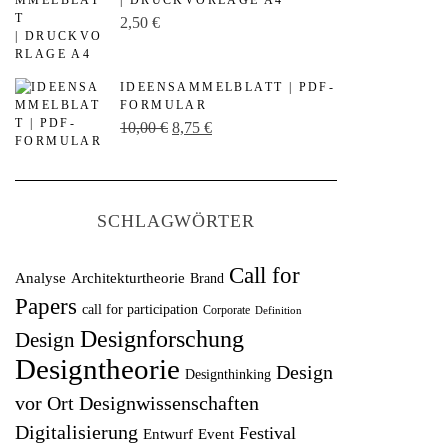
| DRUCKVORLAGE A4
p
u
2,50
€
r
e
ü
l
IDEENSAMMELBLATT | PDF-
n
l
FORMULAR
U
A
10,00
€
8,75
€
g
e
r
k
l
r
s
t
i
P
p
u
c
r
SCHLAGWÖRTER
r
e
h
e
ü
l
e
i
Call for
Analyse
Architekturtheorie
Brand
n
l
r
s
Papers
call for participation
Corporate
Definition
g
e
P
i
Designforschung
Design
l
r
r
s
Designtheorie
Design
Designthinking
i
P
e
t
vor Ort
Designwissenschaften
c
r
i
:
Digitalisierung
Festival
Entwurf
h
Event
e
s
1