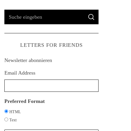
S
S
u
U
C
H
c
E
h
LETTERS FOR FRIENDS
e
n
Newsletter abonnieren
a
c
Email Address
h
:
Preferred Format
HTML
Text