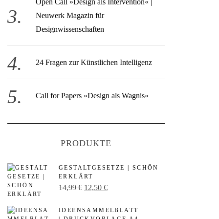
Open Call » Design als Intervention« |
Neuwerk Magazin für
Designwissenschaften
24 Fragen zur Künstlichen Intelligenz
Call for Papers »Design als Wagnis«
PRODUKTE
GESTALTGESETZE | SCHÖN
ERKLÄRT
U
A
14,99
€
12,50
€
r
k
IDEENSAMMELBLATT
s
t