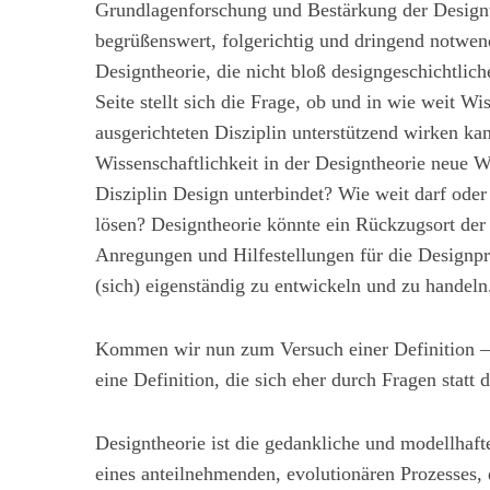
S
Grundlagenforschung und Bestärkung der Designth
u
begrüßenswert, folgerichtig und dringend notwen
c
Designtheorie, die nicht bloß designgeschichtlic
h
Seite stellt sich die Frage, ob und in wie weit W
e
n
ausgerichteten Disziplin unterstützend wirken kan
a
Wissenschaftlichkeit in der Designtheorie neue
c
Disziplin Design unterbindet? Wie weit darf ode
h
lösen? Designtheorie könnte ein Rückzugsort der
:
Anregungen und Hilfestellungen für die Designpr
(sich) eigenständig zu entwickeln und zu handeln
Kommen wir nun zum Versuch einer Definition –
eine Definition, die sich eher durch Fragen statt
Designtheorie ist die gedankliche und modellhaf
eines anteilnehmenden, evolutionären Prozesses, 