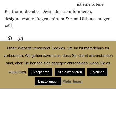
ist eine offene
0
.
Plattform, die über Designtheorie informieren,
,
designrelevante Fragen erörtern & zum Diskurs anregen
0
will.
0
€
Diese Website verwendet Cookies, um Ihr Nutzererlebnis zu
verbessern. Wir gehen davon aus, dass Sie damit einverstanden
LETTERS FOR FRIENDS
sind, aber Sie können sich dagegen entscheiden, wenn Sie es
wünschen.
Akzeptieren
Alle akzeptieren
Ablehnen
Newsletter abonnieren
Mehr lesen
Einstellungen
Email Address
Preferred Format