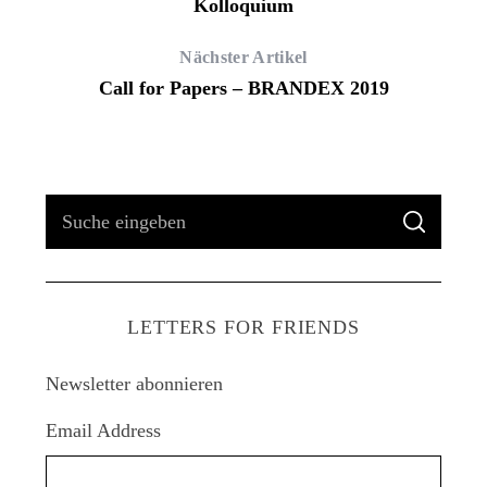
Kolloquium
Nächster Artikel
Call for Papers – BRANDEX 2019
S
S
u
U
C
H
c
E
h
LETTERS FOR FRIENDS
e
n
Newsletter abonnieren
a
c
Email Address
h
: