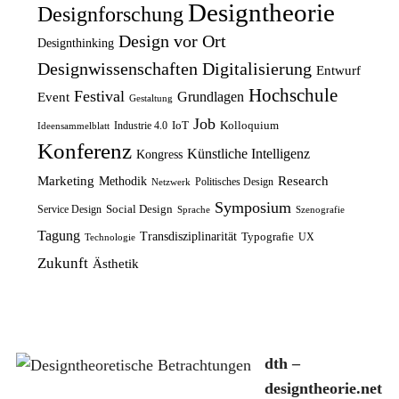
P
i
Designtheorie
Designforschung
l
r
r
s
Design vor Ort
Designthinking
i
P
e
t
Designwissenschaften
Digitalisierung
Entwurf
c
r
i
:
Hochschule
Festival
Grundlagen
h
e
Event
s
1
Gestaltung
e
i
Job
w
2
IoT
Kolloquium
Industrie 4.0
Ideensammelblatt
Konferenz
r
s
a
,
Künstliche Intelligenz
Kongress
P
i
r
5
Marketing
Research
Methodik
Politisches Design
Netzwerk
r
s
:
0
Symposium
Social Design
Service Design
Sprache
Szenografie
e
t
1
Tagung
Transdisziplinarität
Typografie
UX
Technologie
i
:
4
€
Zukunft
Ästhetik
s
8
,
.
w
,
9
a
7
9
r
5
dth –
:
€
designtheorie.net
1
€