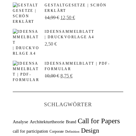
GESTALTGESETZE | SCHÖN
ERKLÄRT
U
A
14,99
€
12,50
€
r
k
IDEENSAMMELBLATT
s
t
| DRUCKVORLAGE A4
p
u
2,50
€
r
e
ü
l
IDEENSAMMELBLATT | PDF-
n
l
FORMULAR
U
A
10,00
€
8,75
€
g
e
r
k
l
r
s
t
i
P
p
u
c
r
SCHLAGWÖRTER
r
e
h
e
ü
l
e
i
Call for Papers
Analyse
Architekturtheorie
Brand
n
l
r
s
Design
call for participation
Corporate
Definition
g
e