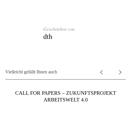
Geschrieben von
dth
S
u
c
h
Vielleicht gefällt Ihnen auch
e
n
a
CALL FOR PAPERS – ZUKUNFTSPROJEKT
c
ARBEITSWELT 4.0
h
: