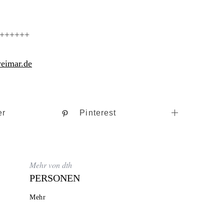
++++++
weimar.de
er
Pinterest
Mehr von dth
PERSONEN
Mehr