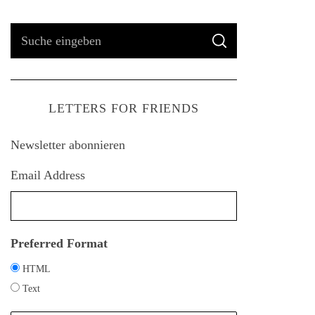
S
S
u
U
C
H
c
E
h
LETTERS FOR FRIENDS
e
n
Newsletter abonnieren
a
c
Email Address
h
:
Preferred Format
HTML
Text