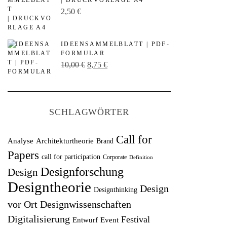
| DRUCKVORLAGE A4
p
u
2,50
€
r
e
ü
l
IDEENSAMMELBLATT | PDF-
n
l
FORMULAR
U
A
10,00
€
8,75
€
g
e
r
k
l
r
s
t
i
P
p
u
c
r
SCHLAGWÖRTER
r
e
h
e
ü
l
e
i
Call for
Analyse
Architekturtheorie
Brand
n
l
r
s
Papers
call for participation
Corporate
Definition
g
e
P
i
Designforschung
Design
l
r
r
s
Designtheorie
Design
Designthinking
i
P
e
t
vor Ort
Designwissenschaften
c
r
i
:
Digitalisierung
Festival
Entwurf
h
Event
e
s
1