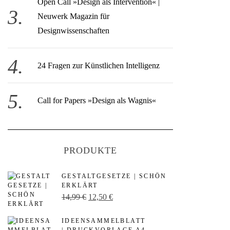
Open Call » Design als Intervention« |
Neuwerk Magazin für
Designwissenschaften
24 Fragen zur Künstlichen Intelligenz
Call for Papers »Design als Wagnis«
PRODUKTE
GESTALTGESETZE | SCHÖN
ERKLÄRT
U
A
14,99
€
12,50
€
r
k
IDEENSAMMELBLATT
s
t