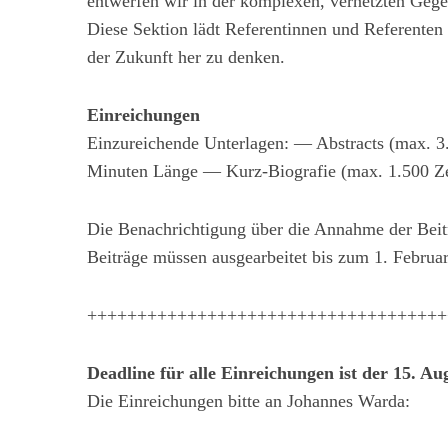
entwerfen wir in der komplexen, vernetzten Gegen
Diese Sektion lädt Referentinnen und Referenten 
S
der Zukunft her zu denken.
u
c
Einreichungen
h
Einzureichende Unterlagen: — Abstracts (max. 3
e
n
Minuten Länge — Kurz-Biografie (max. 1.500 Z
a
c
Die Benachrichtigung über die Annahme der Bei
h
Beiträge müssen ausgearbeitet bis zum 1. Februar
:
++++++++++++++++++++++++++++++++++++
Deadline für alle Einreichungen ist der 15. Au
Die Einreichungen bitte an Johannes Warda: