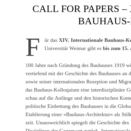
CALL FOR PAPERS –
BAUHAUS
F
ür das
XIV. Internationale Bauhaus-K
Universität Weimar gibt es
bis zum 15.
100 Jahre nach Gründung des Bauhauses 1919 wir
vertiefend mit der Geschichte des Bauhauses an 
sowie seiner inter­nationalen Rezeption und Migr
das Bauhaus-Kolloquium eine inter­disziplinäre G
schau auf die Anfänge und den historischen Kontex
politische Einbettung des Bauhauses in die Global
Etablierung einer »Bauhaus-Architektur« als Stil­
zeit. Unausweichlich spiegelt die Geschichte des
Disziplinen der Gegen­wart zurück. Inter­nationale