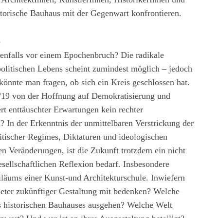
istorische Bauhaus mit der Gegen­wart konfrontieren.
)
benfalls vor einem Epochenbruch? Die radikale
politischen Lebens scheint zumindest möglich – jedoch
önnte man fragen, ob sich ein Kreis geschlossen hat.
/19 von der Hoffnung auf Demokratisierung und
rt enttäuschter Erwartungen kein rechter
 In der Erkenntnis der unmittelbaren Verstrickung der
itischer Regimes, Diktaturen und ideologischen
 Veränderungen, ist die Zu­kunft trotzdem ein nicht
esellschaftlichen Reflexion bedarf. Insbesondere
iläums einer Kunst-und Architekturschule. Inwiefern
meter zukünftiger Gestaltung mit bedenken? Welche
s historischen Bauhauses ausgehen? Welche Welt