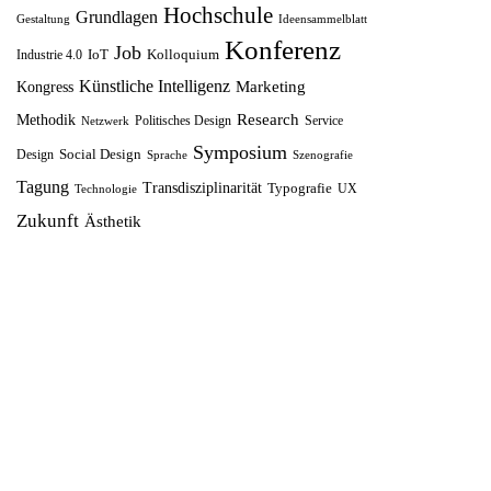
Hochschule
Grundlagen
e
i
w
2
Gestaltung
Ideensammelblatt
Konferenz
r
s
Job
a
,
IoT
Kolloquium
Industrie 4.0
P
i
r
5
Künstliche Intelligenz
Marketing
Kongress
r
s
:
0
Research
Methodik
Politisches Design
Service
Netzwerk
e
t
1
Symposium
Social Design
Design
Sprache
Szenografie
i
:
4
€
Tagung
Transdisziplinarität
Typografie
UX
Technologie
s
8
,
.
Zukunft
Ästhetik
w
,
9
a
7
9
r
5
:
€
1
€
0
.
,
0
0