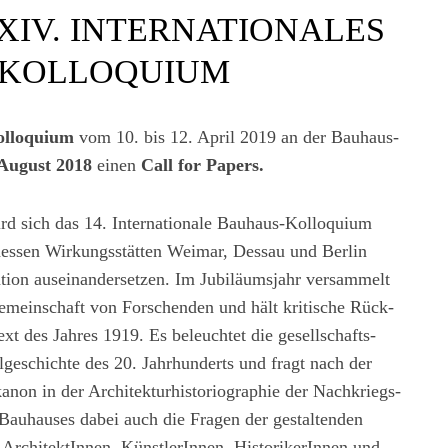
 XIV. INTERNATIONALES
-KOLLOQUIUM
olloquium
vom 10. bis 12. April 2019 an der Bauhaus-
 August 2018
einen
Call for Papers.
d sich das 14. Inter­nationale Bauhaus-Kolloquium
dessen Wirkungs­stätten Weimar, Dessau und Berlin
ation auseinandersetzen. Im Jubiläums­jahr versammelt
emein­schaft von Forschenden und hält kritische Rück­
t des Jahres 1919. Es beleuchtet die gesell­schafts­
­geschichte des 20. Jahrhunderts und fragt nach der
kanon in der Architektur­historiographie der Nachkriegs­
 Bauhauses dabei auch die Fragen der gestaltenden
 Architekt­Innen, Künstler­Innen, Historiker­Innen und